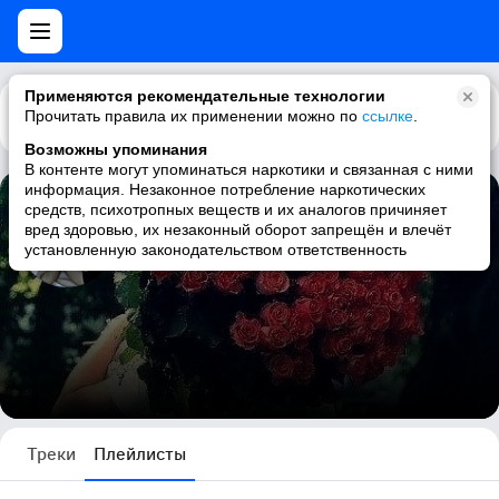
Применяются рекомендательные технологии
Прочитать правила их применении можно по
Каталог
Рекомендации
ссылке
.
Возможны упоминания
В контенте могут упоминаться наркотики и связанная с ними
информация. Незаконное потребление наркотических
средств, психотропных веществ и их аналогов причиняет
dancer in the dark
вред здоровью, их незаконный оборот запрещён и влечёт
установленную законодательством ответственность
1 плейлист
Треки
Плейлисты