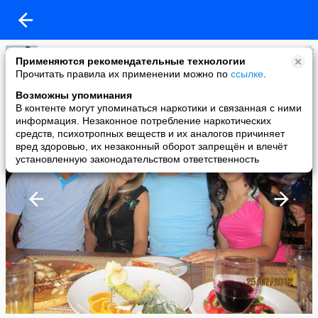
AS URa
Применяются рекомендательные технологии
added a photo
Прочитать правила их применении можно по
ссылке
.
26 Jul в 15:17
Возможны упоминания
В контенте могут упоминаться наркотики и связанная с ними
информация. Незаконное потребление наркотических
средств, психотропных веществ и их аналогов причиняет
вред здоровью, их незаконный оборот запрещён и влечёт
установленную законодательством ответственность