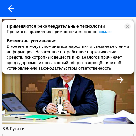
Феликс Шишлов
Применяются рекомендательные технологии
added a photo
Прочитать правила их применении можно по
ссылке
.
28 Mar в 17:02
Возможны упоминания
В контенте могут упоминаться наркотики и связанная с ними
информация. Незаконное потребление наркотических
средств, психотропных веществ и их аналогов причиняет
вред здоровью, их незаконный оборот запрещён и влечёт
установленную законодательством ответственность
В.В. Путин и я