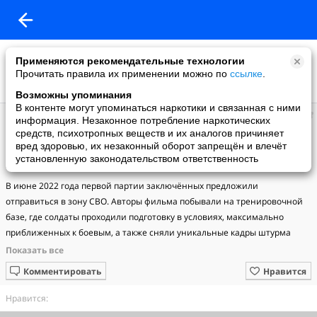
Применяются рекомендательные технологии
Прочитать правила их применении можно по
ссылке
.
Возможны упоминания
В контенте могут упоминаться наркотики и связанная с ними
Галина
информация. Незаконное потребление наркотических
добавила видео
средств, психотропных веществ и их аналогов причиняет
25.03.2023
вред здоровью, их незаконный оборот запрещён и влечёт
⚡️ ПРЕМЬЕРА «ЗОНА ИСКУПЛЕНИЯ». Первый документальный
установленную законодательством ответственность
фильм о бывших заключённых на передовой.
В июне 2022 года первой партии заключённых предложили 
отправиться в зону СВО. Авторы фильма побывали на тренировочной 
базе, где солдаты проходили подготовку в условиях, максимально 
приближенных к боевым, а также сняли уникальные кадры штурма 
Артёмовска (Бахмута) — сражения, которое получило название 
«Бахмутская мясорубка».  В откровенных интервью бойцы рассказали, 
Комментировать
Нравится
почему решили подписать контракт: не для того, чтобы сократить себе 
срок, а чтобы искупить вину, защищая Родину, и получить реальный 
Нравится:
шанс на новую жизнь.