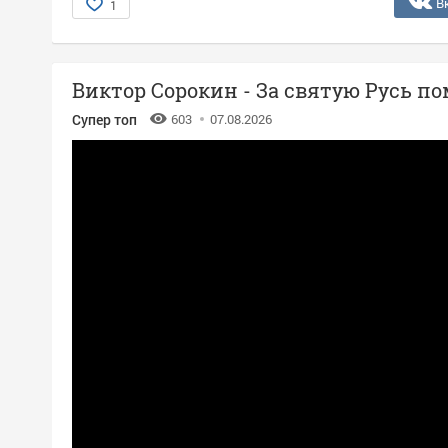
В
1
Виктор Сорокин - За святую Русь п
Супер топ
603
07.08.2026