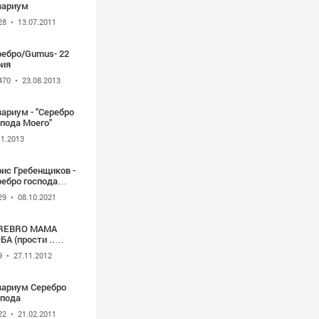
вариум
28
• 13.07.2011
ребро/Gumus- 22
рия
470
• 23.08.2013
ариум - "Серебро
пода Моего"
11.2013
ис Гребенщиков -
ребро господа
го - 2013 HD 720p
29
• 08.10.2021
REBRO МАМА
рости ..
поди)
9
• 27.11.2012
вариум Серебро
спода
22
• 21.02.2011