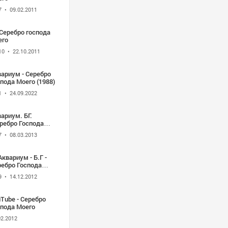
7
• 09.02.2011
Серебро господа
его
10
• 22.10.2011
ариум - Серебро
пода Моего (1988)
1
• 24.09.2022
ариум. БГ.
ребро Господа
го-. -
7
• 08.03.2013
Tube_xvid
Аквариум - Б.Г -
ребро Господа
го... - YouTube
9
• 14.12.2012
Tube - Серебро
спода Моего
02.2012