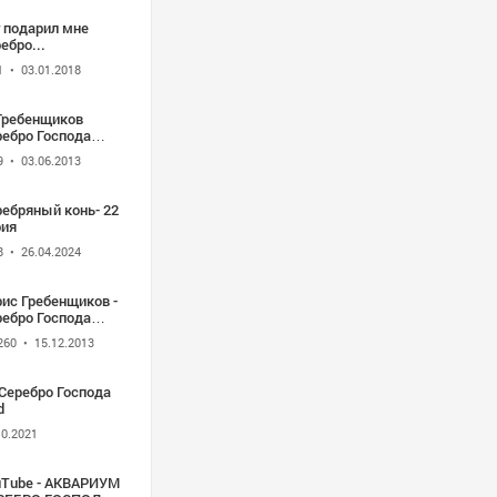
 подарил мне
ебро...
1
• 03.01.2018
 Гребенщиков
ребро Господа
его
9
• 03.06.2013
ребряный конь- 22
рия
8
• 26.04.2024
ис Гребенщиков -
ребро Господа
его
260
• 15.12.2013
Серебро Господа
d
10.2021
uTube - АКВАРИУМ