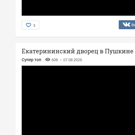
В
3
Екатерининский дворец в Пушкине
Супер топ
608
07.08.2026