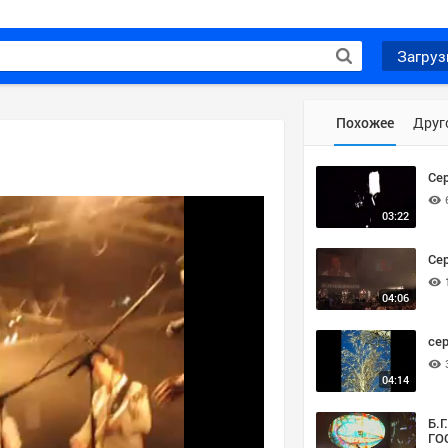
Загруз
Похожее
Друг
Се
03:22
Се
04:06
сер
04:14
Б.Г
ГО