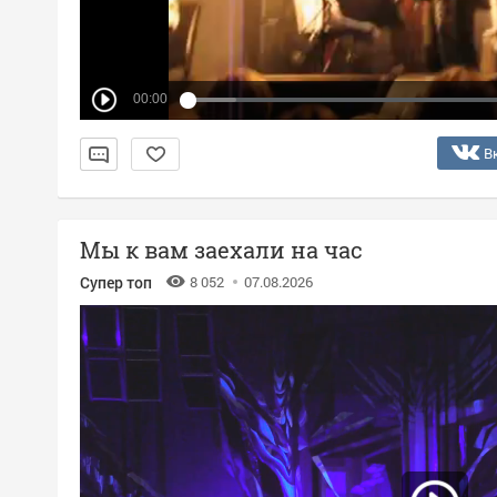
00:00
В
Мы к вам заехали на час
Супер топ
8 052
07.08.2026