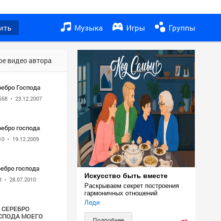
ить
Музыка
Игры
Группы
ое видео автора
ребро Господа
658
• 23.12.2007
ребро господа
10
• 19.12.2009
ебро господа
Искусство быть вместе
3
• 28.07.2010
Раскрываем секрет построения 
гармоничных отношений
Леди
. СЕРЕБРО
СПОДА МОЕГО
Подробнее