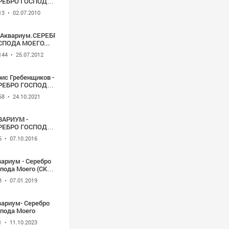
РЕБРО ГОСПОДА
ЕГО Б1 23 10 2009
13
• 02.07.2010
Г.Аквариум.СЕРЕБРО
СПОДА МОЕГО...
144
• 25.07.2012
ис Гребенщиков -
РЕБРО ГОСПОДА
ЕГО
58
• 24.10.2021
ВАРИУМ -
РЕБРО ГОСПОДА
ЕГО
5
• 07.10.2016
ариум - Серебро
пода Моего (СКК
 Ленина, 25
3
• 07.01.2019
бря 1988)
вариум- Серебро
спода Моего
1
• 11.10.2023