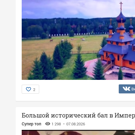
В
2
Большой исторический бал в Импер
Супер топ
1 298
07.08.2026