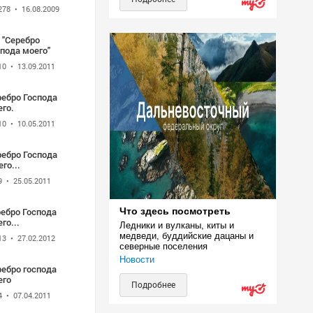
278
• 16.08.2009
. "Серебро
пода моего"
10
• 13.09.2011
ребро Господа
го.
10
• 10.05.2011
ребро Господа
го...
9
• 25.05.2011
ребро Господа
Что здесь посмотреть
го...
Ледники и вулканы, киты и 
медведи, буддийские дацаны и 
13
• 27.02.2012
северные поселения
Новости
ребро господа
его
Подробнее
4
• 07.04.2011