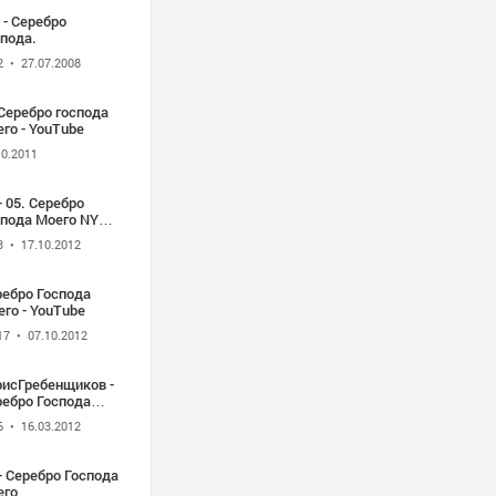
. - Серебро
пода.
2
• 27.07.2008
Серебро господа
го - YouTube
10.2011
- 05. Серебро
спода Моего NY
ust 2008
3
• 17.10.2012
ребро Господа
го - YouTube
17
• 07.10.2012
рисГребенщиков -
ребро Господа
его
6
• 16.03.2012
- Серебро Господа
его