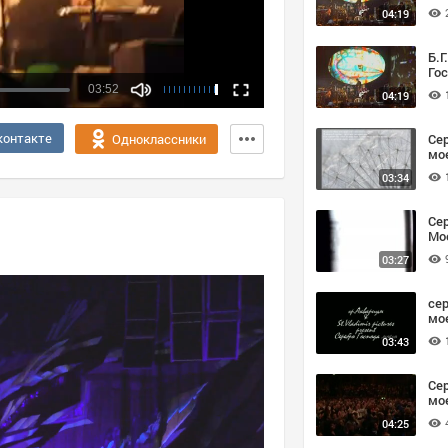
04:19
Б.Г
Гос
03:52
04:19
контакте
Се
Одноклассники
мое
03:34
Се
Мое
03:27
се
мое
03:43
Се
мо
04:25