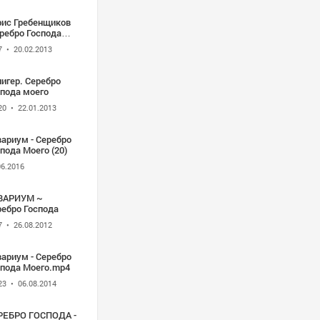
рис Гребенщиков
ребро Господа
го"
7
• 20.02.2013
игер. Серебро
спода моего
20
• 22.01.2013
иум - Серебро
пода Моего (20)
06.2016
ВАРИУМ ~
ребро Господа
7
• 26.08.2012
ариум - Серебро
спода Моего.mp4
23
• 06.08.2014
РЕБРО ГОСПОДА -