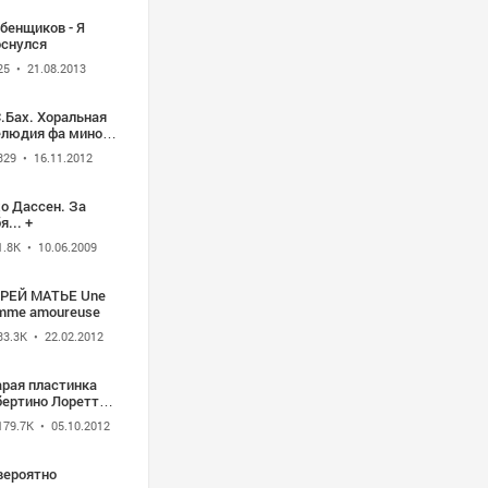
бенщиков - Я
оснулся
25
• 21.08.2013
.Бах. Хоральная
елюдия фа минор
 органа BWV 639 -
329
• 16.11.2012
ри Гродбер
о Дассен. За
я... +
1.8K
• 10.06.2009
РЕЙ МАТЬЕ Une
mme amoureuse
33.3K
• 22.02.2012
арая пластинка
бертино Лоретти
саме мучо
179.7K
• 05.10.2012
вероятно