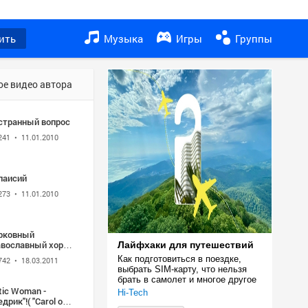
ить
Музыка
Игры
Группы
ое видео автора
 странный вопрос
241
• 11.01.2010
паисий
273
• 11.01.2010
рковный
авославный хорал
Лайфхаки для путешествий
ван Ребров
Как подготовиться в поездке, 
742
• 18.03.2011
выбрать SIM-карту, что нельзя 
брать в самолет и многое другое
tic Woman -
Hi-Tech
дрик"!( "Carol of