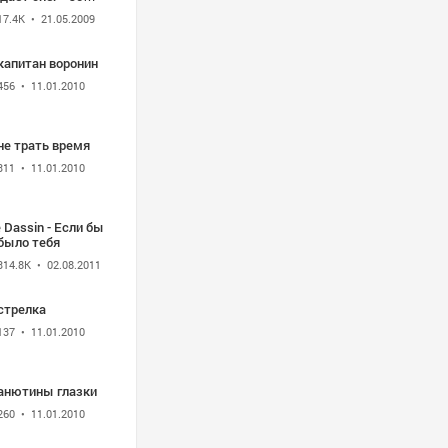
sin.
17.4K
• 21.05.2009
капитан воронин
456
• 11.01.2010
не трать время
311
• 11.01.2010
 Dassin - Если бы
было тебя
314.8K
• 02.08.2011
стрелка
137
• 11.01.2010
 анютины глазки
260
• 11.01.2010