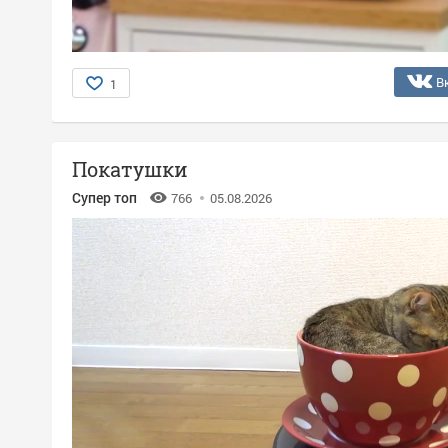
В
1
Покатушки
Супер топ
766
05.08.2026