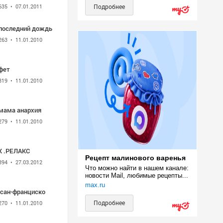
 Bells")
635
• 07.01.2011
Подробнее
 последний дождь
263
• 11.01.2010
фет
319
• 11.01.2010
 мама анархия
279
• 11.01.2010
Х .РЕЛАКС
Рецепт малинового варенья
394
• 27.03.2012
Что можно найти в нашем канале: 
новости Mail, любимые рецепты...
max.ru
_сан-франциско
Подробнее
270
• 11.01.2010