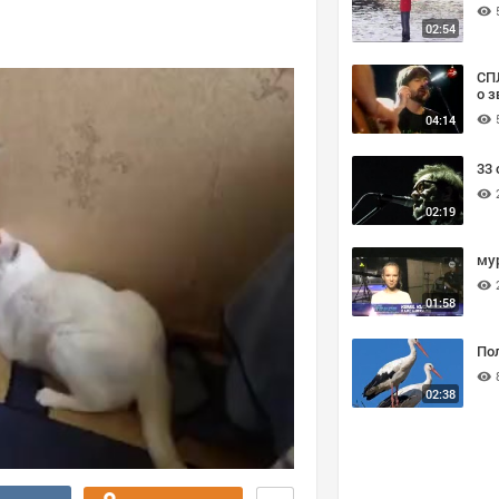
02:54
СПЛ
о з
04:14
33 
02:19
му
01:58
По
02:38