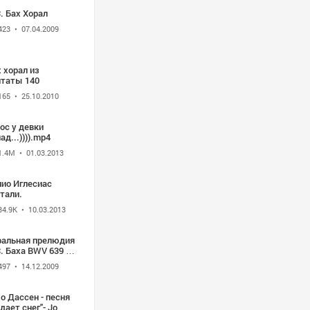
. Бах Хорал
423
• 07.04.2009
 из
нтаты 140
165
• 25.10.2010
ос у девки
ад...)))).mp4
1.4M
• 01.03.2013
лио Иглесиас
тали.
34.9K
• 10.03.2013
ральная прелюдия
. Баха BWV 639 в
полнении духового
497
• 14.12.2009
кестра
о Дассен - песня
дает снег"- Jo