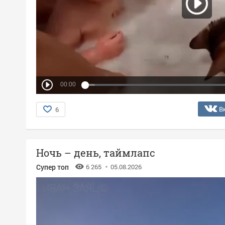
00:00
В
6
Ночь – день, таймлапс
Супер топ
6 265
05.08.2026