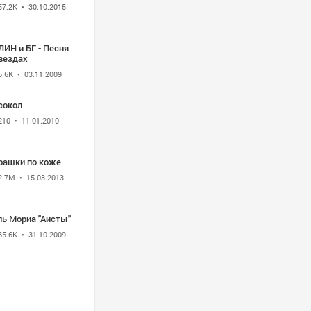
57.2K
• 30.10.2015
ИН и БГ - Песня
вездах
5.6K
• 03.11.2009
сокол
210
• 11.01.2010
рашки по коже
2.7M
• 15.03.2013
ль Мориа "Аисты"
85.6K
• 31.10.2009