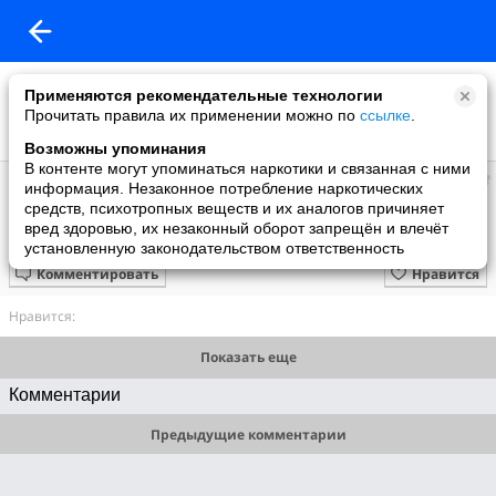
Применяются рекомендательные технологии
Прочитать правила их применении можно по
ссылке
.
Возможны упоминания
В контенте могут упоминаться наркотики и связанная с ними
Евгения
информация. Незаконное потребление наркотических
добавила видео
средств, психотропных веществ и их аналогов причиняет
11.01.2010
вред здоровью, их незаконный оборот запрещён и влечёт
28 стаканы
установленную законодательством ответственность
Комментировать
Нравится
Нравится:
Показать еще
Комментарии
Предыдущие комментарии