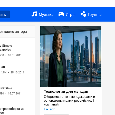
ить
Музыка
Игры
Группы
ое видео автора
w Simple
eapples
680
• 07.01.2011
лая
14.5K
• 25.10.2011
асотища
Технологии для женщин
590
• 16.07.2011
Общаемся с топ-менеджерами и 
основательницами российских IT-
компаний
страя сборка из
Hi-Tech
лос