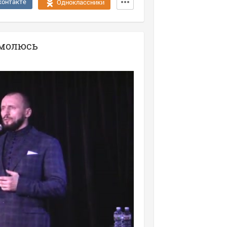
контакте
Одноклассники
омолюсь