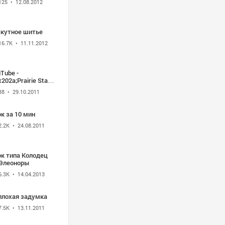
125
• 12.08.2012
скутное шитье
16.7K
• 11.11.2012
Tube -
202a;Prairie Star
han finishing
38
• 29.10.2011
mp;
cking&#x202c;&rlm;
к за 10 мин
2.2K
• 24.08.2011
ок типа Колодец
 Элеоноры
6.3K
• 14.04.2013
плохая задумка
7.5K
• 13.11.2011