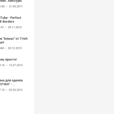
ейн , Миссури.
2.8K
• 21.09.2011
Tube - Perfect
lt Borders
147
• 29.11.2010
к "Алмаз" от Trish
art
940
• 20.12.2010
нь просто!
8.1K
• 15.07.2013
йма для одеяла
ОЧКА" -
ономный раскрой
7.1K
• 02.03.2012
шаблону.