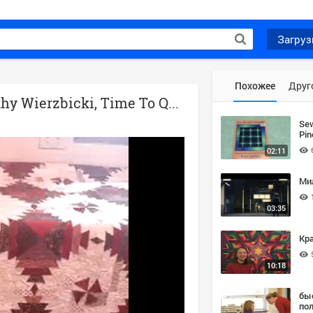
Загруз
Похожее
Друг
Pineapple Nine Patch Quilt How-To, Cathy Wierzbicki, Time To Quilt.MPG
Se
Pin
02:11
Ми
03:35
Кр
10:18
бы
по