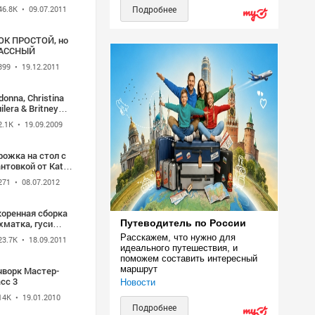
46.8K
• 09.07.2011
Подробнее
ОК ПРОСТОЙ, но
АССНЫЙ
399
• 19.12.2011
onna, Christina
ilera & Britney
ars - MTV 2003
2.1K
• 19.09.2009
рожка на стол с
нтовкой от Kate's
G
271
• 08.07.2012
коренная сборка
хматка, гуси
Путеводитель по России
ят.
Расскажем, что нужно для 
23.7K
• 18.09.2011
идеального путешествия, и 
поможем составить интересный 
маршрут
чворк Мастер-
сс 3
Новости
14K
• 19.01.2010
Подробнее