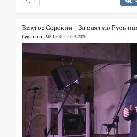
В
1
Виктор Сорокин - За святую Русь п
Супер топ
1 366
07.08.2026