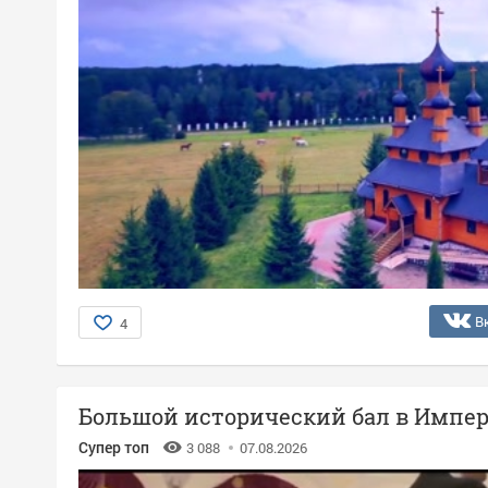
В
4
Большой исторический бал в Импер
Супер топ
3 088
07.08.2026