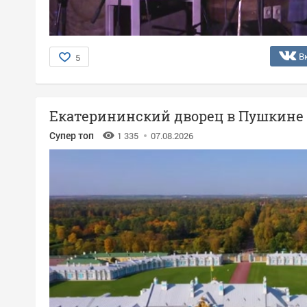
В
5
Екатерининский дворец в Пушкине
Супер топ
1 335
07.08.2026