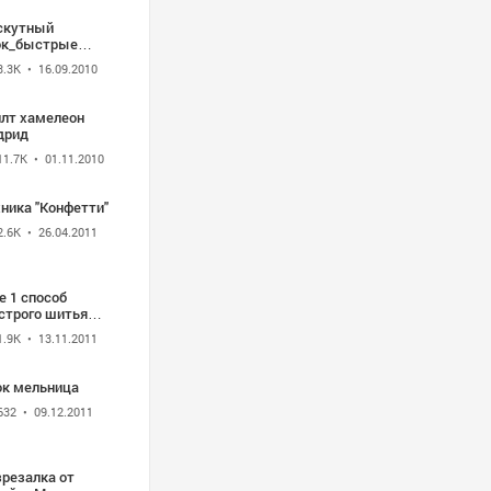
скутный
ок_быстрые
хники сборки
3.3K
• 16.09.2010
илт хамелеон
дрид
11.7K
• 01.11.2010
ника "Конфетти"
2.6K
• 26.04.2011
е 1 способ
строго шитья
ков из полос
1.9K
• 13.11.2011
ок мельница
632
• 09.12.2011
зрезалка от