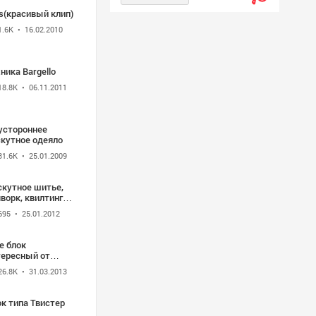
s(красивый клип)
1.6K
• 16.02.2010
ника Bargello
18.8K
• 06.11.2011
устороннее
скутное одеяло
31.6K
• 25.01.2009
скутное шитье,
ворк, квилтинг
сылка]
695
• 25.01.2012
е блок
тересный от
еоноры
26.8K
• 31.03.2013
к типа Твистер