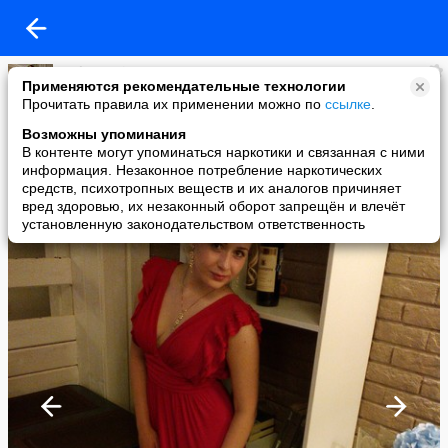
Tatka Fomina
Применяются рекомендательные технологии
added a photo
Прочитать правила их применении можно по
ссылке
.
28 Jul в 21:34
Возможны упоминания
В контенте могут упоминаться наркотики и связанная с ними
информация. Незаконное потребление наркотических
средств, психотропных веществ и их аналогов причиняет
вред здоровью, их незаконный оборот запрещён и влечёт
установленную законодательством ответственность