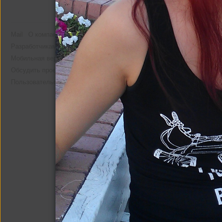
Mail
О компании
Реклама
Разработчикам
Мобильная версия
Помощь
Обсудить проект
Пользовательское соглашение
Фото со мной
47 фото