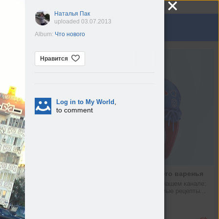
Наталья Пак
uploaded 03.07.2013
Album:
Что нового
узыка
Группы
Игры
Нравится
,
Log in to My World
to comment
Рецепт малинового варенья
Что можно найти в нашем канале: 
новости Mail, любимые рецепты...
max.ru
Подробнее