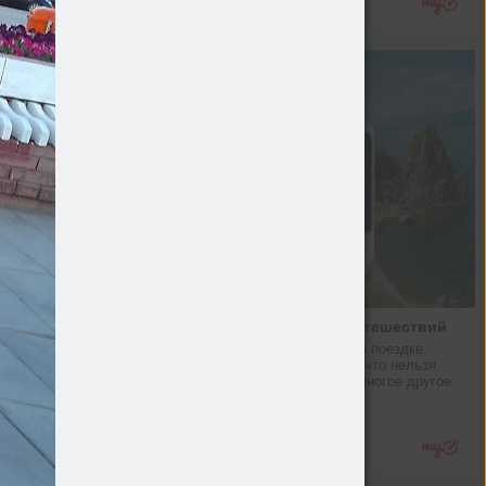
Лайфхаки для путешествий
Как подготовиться в поездке, 
выбрать SIM-карту, что нельзя 
брать в самолет и многое другое
Hi-Tech
Подробнее