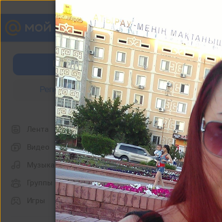
Наталья Пак
Войти
Фотографии
Регистрация
Что нового
Лента
Видео
Музыка
Группы
Игры
Другие альбомы