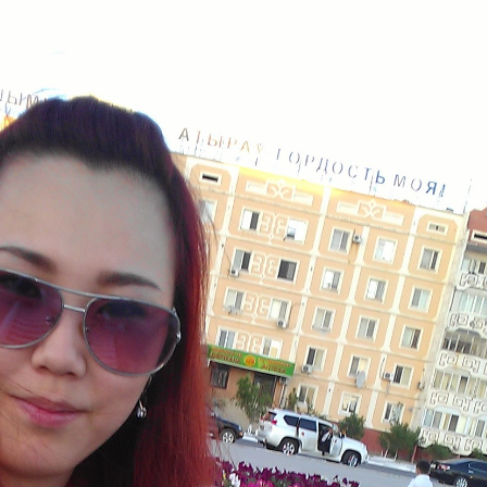
Анкета
Друзья
Фото
Видео
М