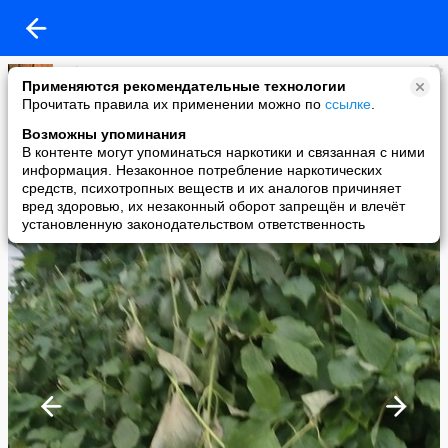
Yuliya
Применяются рекомендательные технологии
added a photo
Прочитать правила их применении можно по
ссылке
.
10 Jul в 07:10
Возможны упоминания
В контенте могут упоминаться наркотики и связанная с ними
информация. Незаконное потребление наркотических
средств, психотропных веществ и их аналогов причиняет
вред здоровью, их незаконный оборот запрещён и влечёт
установленную законодательством ответственность