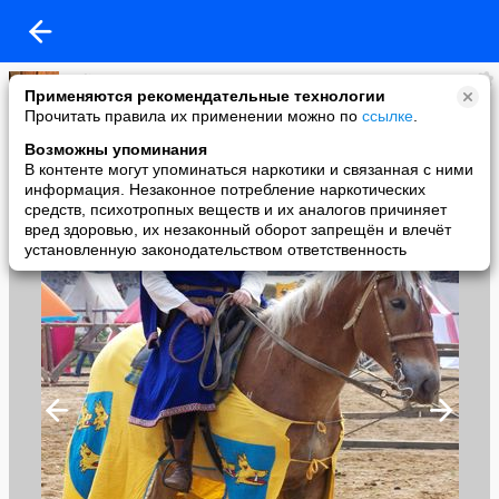
Yuliya
Применяются рекомендательные технологии
added a photo
Прочитать правила их применении можно по
ссылке
.
23 May в 08:20
Возможны упоминания
В контенте могут упоминаться наркотики и связанная с ними
информация. Незаконное потребление наркотических
средств, психотропных веществ и их аналогов причиняет
вред здоровью, их незаконный оборот запрещён и влечёт
установленную законодательством ответственность