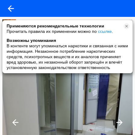
Yuliya
Применяются рекомендательные технологии
added a photo
Прочитать правила их применении можно по
ссылке
.
22 Jun в 19:28
Возможны упоминания
В контенте могут упоминаться наркотики и связанная с ними
информация. Незаконное потребление наркотических
средств, психотропных веществ и их аналогов причиняет
вред здоровью, их незаконный оборот запрещён и влечёт
установленную законодательством ответственность