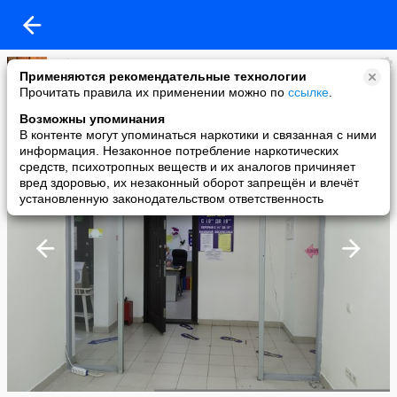
Yuliya
Применяются рекомендательные технологии
added a photo
Прочитать правила их применении можно по
ссылке
.
22 Jun в 19:28
Возможны упоминания
В контенте могут упоминаться наркотики и связанная с ними
информация. Незаконное потребление наркотических
средств, психотропных веществ и их аналогов причиняет
вред здоровью, их незаконный оборот запрещён и влечёт
установленную законодательством ответственность