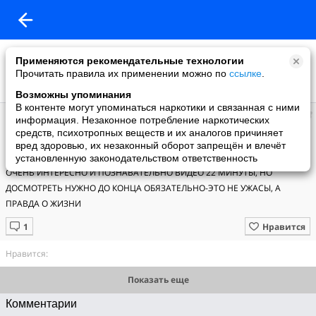
Применяются рекомендательные технологии
Прочитать правила их применении можно по
ссылке
.
Возможны упоминания
В контенте могут упоминаться наркотики и связанная с ними
Андрей
информация. Незаконное потребление наркотических
добавил видео
средств, психотропных веществ и их аналогов причиняет
30.08.2009
вред здоровью, их незаконный оборот запрещён и влечёт
ЭТО ДОЛЖЕН ЗНАТЬ КАЖДЫЙ!!!! И ВИДЕТЬ КАЖДЫЙ!!!!
установленную законодательством ответственность
ОЧЕНЬ ИНТЕРЕСНО И ПОЗНАВАТЕЛЬНО ВИДЕО 22 МИНУТЫ, НО 
ДОСМОТРЕТЬ НУЖНО ДО КОНЦА ОБЯЗАТЕЛЬНО-ЭТО НЕ УЖАСЫ, А 
ПРАВДА О ЖИЗНИ
Нравится
Нравится:
Показать еще
Комментарии