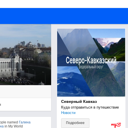
Северный Кавказ
ы
Куда отправиться в путешествие
Новости
eople named
Галина
Подробнее
на
in My World