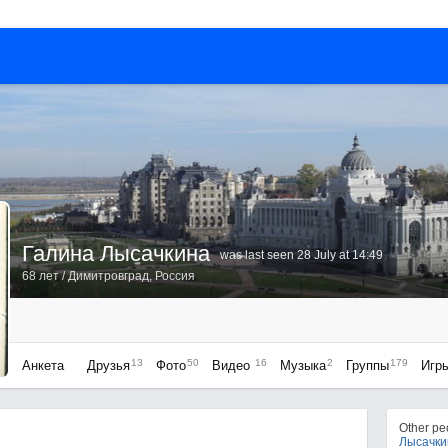
Галина Лысачкина
was last seen 28 July at 14:49
68 лет
/
Димитровград, Россия
13
50
16
2
179
Анкета
Друзья
Фото
Видео
Музыка
Группы
Игр
Other p
Лысачки