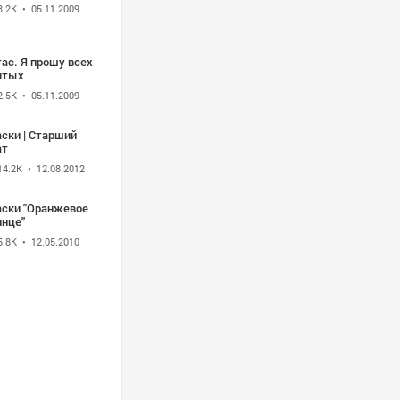
3.2K
• 05.11.2009
 прошу всех
ятых
2.5K
• 05.11.2009
ски | Старший
ат
14.2K
• 12.08.2012
аски "Оранжевое
лнце"
5.8K
• 12.05.2010