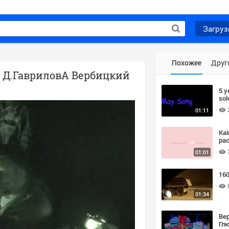
Загруз
Похожее
Друг
з Д.ГавриловА Вербицкий
5 y
sol
01:11
Kai
ра
01:01
160
01:34
Ве
Гл