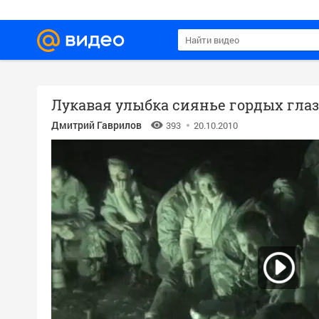
Лукавая улыбка сиянье гордых гла
Дмитрий Гаврилов
393
20.10.2010