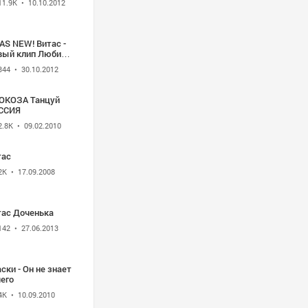
11.9K
• 10.10.2012
AS NEW! Витас -
вый клип Люби
ня
344
• 30.10.2012
ЮКОЗА Танцуй
ССИЯ
2.8K
• 09.02.2010
тас
2K
• 17.09.2008
тас Доченька
142
• 27.06.2013
ски - Он не знает
его
4K
• 10.09.2010