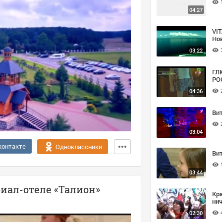
04:27
VIT
Но
ме
03:22
ГЛ
РО
04:36
Ви
03:04
контакте
Одноклассники
Ви
03:44
иал-отеле «Талион»
Кра
нич
02:30