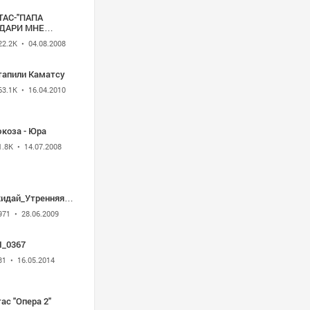
ТАС-"ПАПА
ДАРИ МНЕ
КЛУ"
22.2K
• 04.08.2008
тапили Каматсу
63.1K
• 16.04.2010
юкоза - Юра
1.8K
• 14.07.2008
кидай_Утренняя
литва
971
• 28.06.2009
I_0367
31
• 16.05.2014
ас "Опера 2"