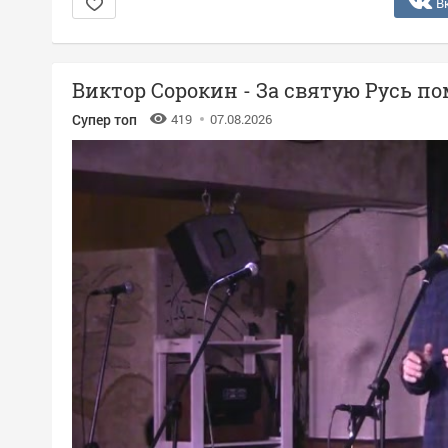
В
Виктор Сорокин - За святую Русь п
Супер топ
419
07.08.2026