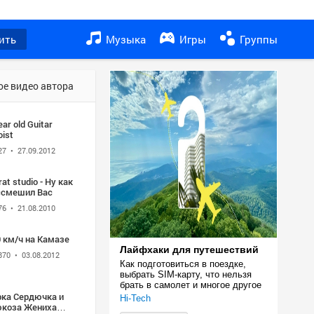
ить
Музыка
Игры
Группы
ое видео автора
ear old Guitar
oist
27
• 27.09.2012
rat studio - Ну как
ссмешил Вас
76
• 21.08.2010
 км/ч на Камазе
Лайфхаки для путешествий
870
• 03.08.2012
Как подготовиться в поездке, 
выбрать SIM-карту, что нельзя 
брать в самолет и многое другое
рка Сердючка и
Hi-Tech
юкоза Жениха