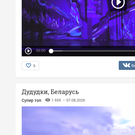
00:00
В
5
Дудудки, Беларусь
Супер топ
1 659
07.08.2026