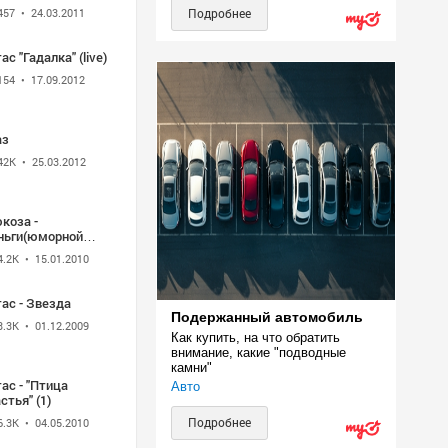
тела
457
• 24.03.2011
Подробнее
ас "Гадалка" (live)
154
• 17.09.2012
аз
42K
• 25.03.2012
коза -
ньги(юморной
п)
4.2K
• 15.01.2010
ас - Звезда
Подержанный автомобиль
3.3K
• 01.12.2009
Как купить, на что обратить 
внимание, какие "подводные 
камни"
ас - "Птица
Авто
стья" (1)
Подробнее
6.3K
• 04.05.2010