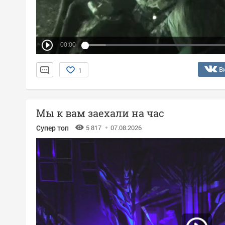
00:00
В
1
Мы к вам заехали на час
Супер топ
5 817
07.08.2026