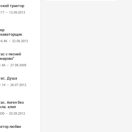
сский трактор
117
• 12.09.2013
пер
скаваторщик
16.4K
• 22.06.2012
ас с песней
омарово"
1.6K
• 27.08.2009
тас. Душа
1.1K
• 26.07.2012
ас. Ангел без
ыла. клип
330
• 02.09.2012
актор любви