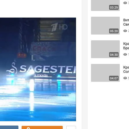
03:29
Витас. Я
Св
05:20
Кра
Бр
04:30
Кр
Со
04:07