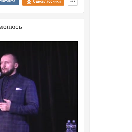
контакте
Одноклассники
омолюсь