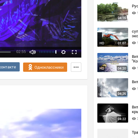
Ру
04:16
су
эк
HD
01:07
02:55
Вит
"К
Качество:
контакте
Одноклассники
HD
04:20
360p
720p
Ви
04:26
Вит
кр
04:22
Тр