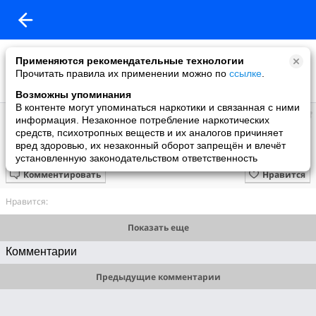
Применяются рекомендательные технологии
Прочитать правила их применении можно по
ссылке
.
Возможны упоминания
В контенте могут упоминаться наркотики и связанная с ними
Геннадий
информация. Незаконное потребление наркотических
добавил видео
средств, психотропных веществ и их аналогов причиняет
27.05.2009
вред здоровью, их незаконный оборот запрещён и влечёт
Аквариум.Дубровский.
установленную законодательством ответственность
Комментировать
Нравится
Нравится:
Показать еще
Комментарии
Предыдущие комментарии