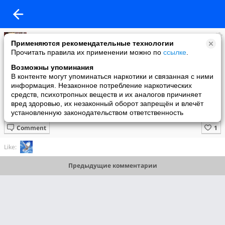
Нелля Нарметова
Применяются рекомендательные технологии
added a photo
Прочитать правила их применении можно по
ссылке
.
19 Nov в 21:29
Возможны упоминания
В контенте могут упоминаться наркотики и связанная с ними
информация. Незаконное потребление наркотических
средств, психотропных веществ и их аналогов причиняет
вред здоровью, их незаконный оборот запрещён и влечёт
установленную законодательством ответственность
Comment
Like:
Предыдущие комментарии