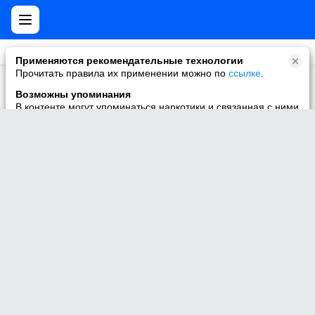
Применяются рекомендательные технологии
Прочитать правила их применении можно по
ссылке
.
1789895
Москва
Участник
Возможны упоминания
В контенте могут упоминаться наркотики и связанная с ними
информация. Незаконное потребление наркотических
средств, психотропных веществ и их аналогов причиняет
вред здоровью, их незаконный оборот запрещён и влечёт
установленную законодательством ответственность