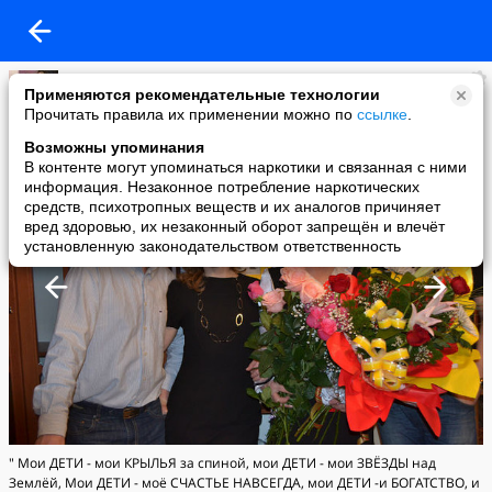
Людмилка
Применяются рекомендательные технологии
added a photo
Прочитать правила их применении можно по
ссылке
.
09 Oct в 11:10
Возможны упоминания
В контенте могут упоминаться наркотики и связанная с ними
информация. Незаконное потребление наркотических
средств, психотропных веществ и их аналогов причиняет
вред здоровью, их незаконный оборот запрещён и влечёт
установленную законодательством ответственность
" Мои ДЕТИ - мои КРЫЛЬЯ за спиной, мои ДЕТИ - мои ЗВЁЗДЫ над
Землёй, Мои ДЕТИ - моё СЧАСТЬЕ НАВСЕГДА, мои ДЕТИ -и БОГАТСТВО, и