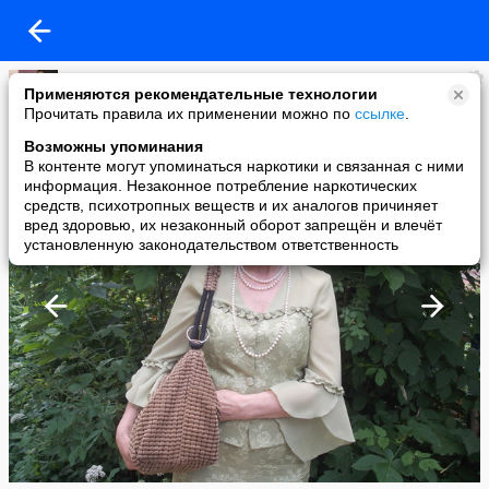
Людмилка
Применяются рекомендательные технологии
added a photo
Прочитать правила их применении можно по
ссылке
.
17 Jun в 21:56
Возможны упоминания
В контенте могут упоминаться наркотики и связанная с ними
информация. Незаконное потребление наркотических
средств, психотропных веществ и их аналогов причиняет
вред здоровью, их незаконный оборот запрещён и влечёт
установленную законодательством ответственность