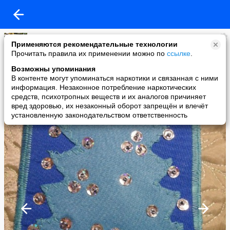
гнеушева маиса
Применяются рекомендательные технологии
added a photo
Прочитать правила их применении можно по
ссылке
.
23 Dec в 00:24
Возможны упоминания
В контенте могут упоминаться наркотики и связанная с ними
информация. Незаконное потребление наркотических
средств, психотропных веществ и их аналогов причиняет
вред здоровью, их незаконный оборот запрещён и влечёт
установленную законодательством ответственность