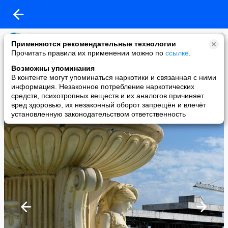
Go Abxazia!!! Едем в Абхазию!!!
Применяются рекомендательные технологии
added a photo
Прочитать правила их применении можно по
ссылке
.
10 Jun в 21:04
Возможны упоминания
В контенте могут упоминаться наркотики и связанная с ними
информация. Незаконное потребление наркотических
средств, психотропных веществ и их аналогов причиняет
вред здоровью, их незаконный оборот запрещён и влечёт
установленную законодательством ответственность