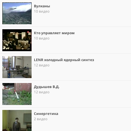
Вулканы
10 видео
Кто управляет миром
10 видео
LENR холодный ядерный синтез
12 видео
Дудышев В.Д.
12 видео
Синергетика
2 видео