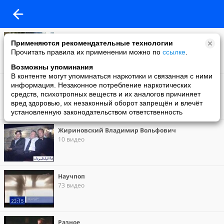
Эксперименты (других авторов)
Применяются рекомендательные технологии
129 видео
Прочитать правила их применении можно по
ссылке
.
Возможны упоминания
В контенте могут упоминаться наркотики и связанная с ними
История
информация. Незаконное потребление наркотических
56 видео
средств, психотропных веществ и их аналогов причиняет
вред здоровью, их незаконный оборот запрещён и влечёт
установленную законодательством ответственность
Жириновский Владимир Вольфович
10 видео
Научпоп
73 видео
Разное