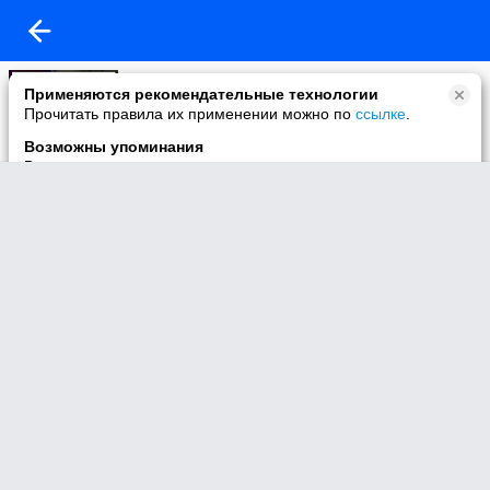
Моё видео
Применяются рекомендательные технологии
30 видео
Прочитать правила их применении можно по
ссылке
.
Возможны упоминания
В контенте могут упоминаться наркотики и связанная с ними
информация. Незаконное потребление наркотических
средств, психотропных веществ и их аналогов причиняет
вред здоровью, их незаконный оборот запрещён и влечёт
установленную законодательством ответственность