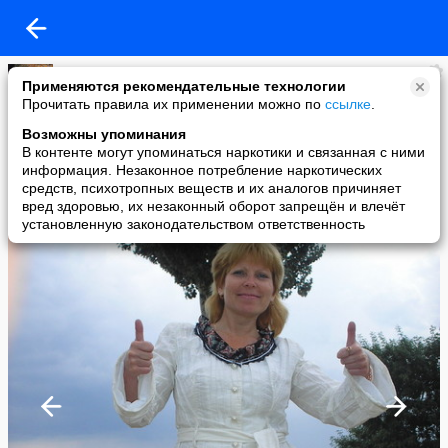
Рита
Применяются рекомендательные технологии
added a photo
Прочитать правила их применении можно по
ссылке
.
08 Nov в 22:39
Возможны упоминания
В контенте могут упоминаться наркотики и связанная с ними
информация. Незаконное потребление наркотических
средств, психотропных веществ и их аналогов причиняет
вред здоровью, их незаконный оборот запрещён и влечёт
установленную законодательством ответственность