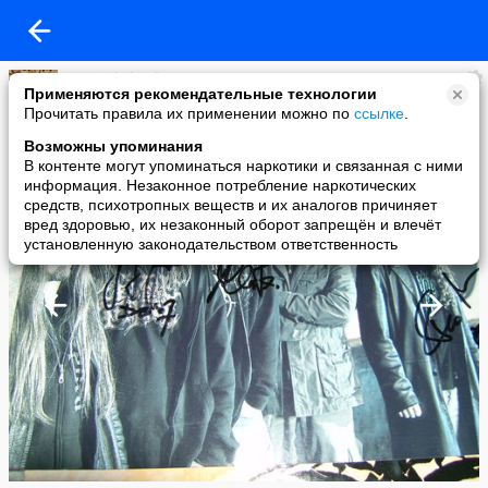
sergei shchirskyy
Применяются рекомендательные технологии
added a photo
Прочитать правила их применении можно по
ссылке
.
18 May в 23:09
Возможны упоминания
В контенте могут упоминаться наркотики и связанная с ними
информация. Незаконное потребление наркотических
средств, психотропных веществ и их аналогов причиняет
вред здоровью, их незаконный оборот запрещён и влечёт
установленную законодательством ответственность