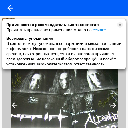
sergei shchirskyy
Применяются рекомендательные технологии
added a photo
Прочитать правила их применении можно по
ссылке
.
18 May в 23:09
Возможны упоминания
В контенте могут упоминаться наркотики и связанная с ними
информация. Незаконное потребление наркотических
средств, психотропных веществ и их аналогов причиняет
вред здоровью, их незаконный оборот запрещён и влечёт
установленную законодательством ответственность