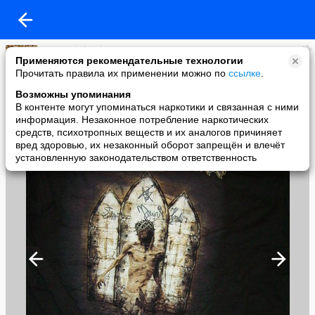
sergei shchirskyy
Применяются рекомендательные технологии
added a photo
Прочитать правила их применении можно по
ссылке
.
17 Jan в 20:08
Возможны упоминания
В контенте могут упоминаться наркотики и связанная с ними
информация. Незаконное потребление наркотических
средств, психотропных веществ и их аналогов причиняет
вред здоровью, их незаконный оборот запрещён и влечёт
установленную законодательством ответственность