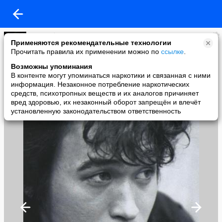
COBECTb
Применяются рекомендательные технологии
added a photo
Прочитать правила их применении можно по
ссылке
.
21 Apr в 02:50
Возможны упоминания
В контенте могут упоминаться наркотики и связанная с ними
информация. Незаконное потребление наркотических
средств, психотропных веществ и их аналогов причиняет
вред здоровью, их незаконный оборот запрещён и влечёт
установленную законодательством ответственность