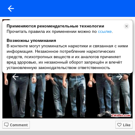
added a photo
Применяются рекомендательные технологии
13 Nov в 09:33
Прочитать правила их применении можно по
ссылке
.
Возможны упоминания
В контенте могут упоминаться наркотики и связанная с ними
информация. Незаконное потребление наркотических
средств, психотропных веществ и их аналогов причиняет
вред здоровью, их незаконный оборот запрещён и влечёт
установленную законодательством ответственность
Comment
Like