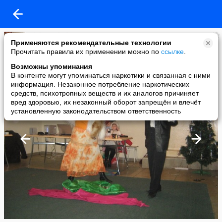
Aleksey Pleskov
Применяются рекомендательные технологии
added a photo
Прочитать правила их применении можно по
ссылке
.
24 Dec в 14:28
Возможны упоминания
В контенте могут упоминаться наркотики и связанная с ними
информация. Незаконное потребление наркотических
средств, психотропных веществ и их аналогов причиняет
вред здоровью, их незаконный оборот запрещён и влечёт
установленную законодательством ответственность