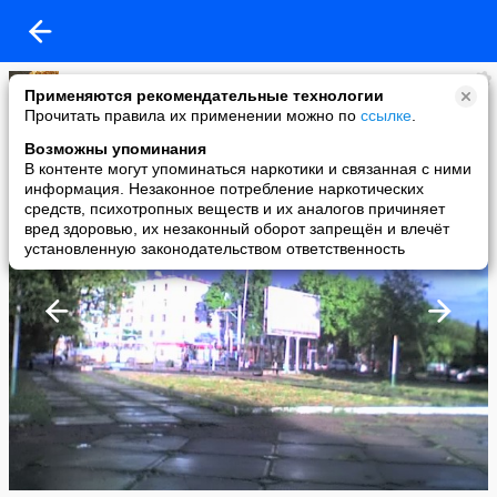
Гузель Нормухамедова
Применяются рекомендательные технологии
added a photo
Прочитать правила их применении можно по
ссылке
.
19 Jun в 16:15
Возможны упоминания
В контенте могут упоминаться наркотики и связанная с ними
информация. Незаконное потребление наркотических
средств, психотропных веществ и их аналогов причиняет
вред здоровью, их незаконный оборот запрещён и влечёт
установленную законодательством ответственность