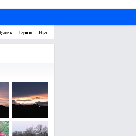
узыка
Группы
Игры