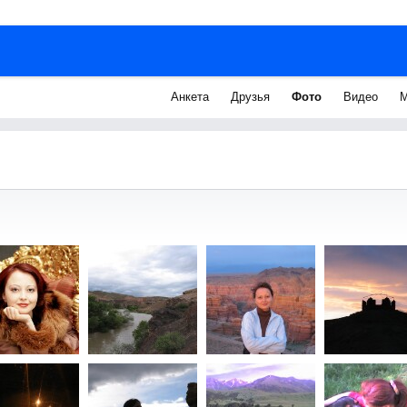
Анкета
Друзья
Фото
Видео
М