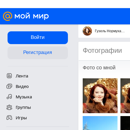
Гузель Нормухамедова
Войти
Фотографии
Регистрация
Фото со мной
Лента
Видео
Музыка
Группы
Игры