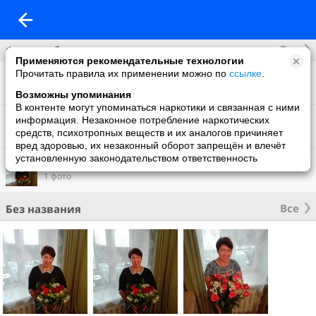
Все
Фотоальбомы
Применяются рекомендательные технологии
Прочитать правила их применении можно по
ссылке
.
Фото со мной
4 фото
Возможны упоминания
В контенте могут упоминаться наркотики и связанная с ними
Наша дочурка!
информация. Незаконное потребление наркотических
4 фото
средств, психотропных веществ и их аналогов причиняет
вред здоровью, их незаконный оборот запрещён и влечёт
установленную законодательством ответственность
Фон на обложку
1 фото
Все
Без названия