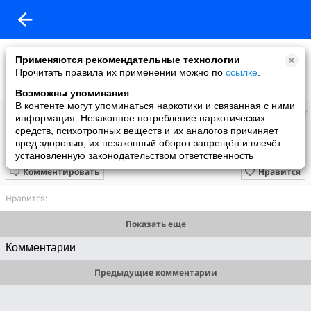
Применяются рекомендательные технологии
Прочитать правила их применении можно по
ссылке
.
Возможны упоминания
В контенте могут упоминаться наркотики и связанная с ними
Наташа
информация. Незаконное потребление наркотических
добавила видео
средств, психотропных веществ и их аналогов причиняет
03.05.2011
вред здоровью, их незаконный оборот запрещён и влечёт
SPACE - Magic fly
установленную законодательством ответственность
Комментировать
Нравится
Нравится:
Показать еще
Комментарии
Предыдущие комментарии