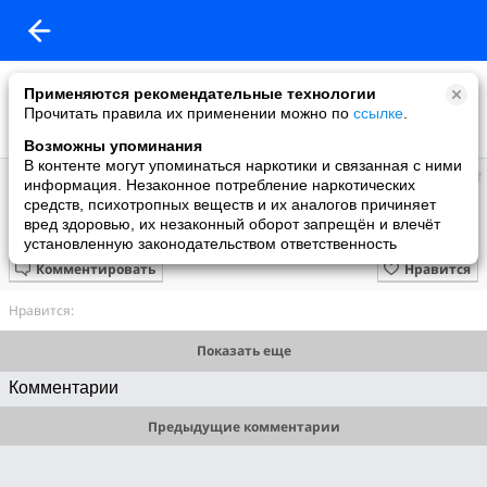
Применяются рекомендательные технологии
Прочитать правила их применении можно по
ссылке
.
Возможны упоминания
В контенте могут упоминаться наркотики и связанная с ними
Наташа
информация. Незаконное потребление наркотических
добавила видео
средств, психотропных веществ и их аналогов причиняет
15.09.2011
вред здоровью, их незаконный оборот запрещён и влечёт
Бумер-Не плачь
установленную законодательством ответственность
Комментировать
Нравится
Нравится:
Показать еще
Комментарии
Предыдущие комментарии