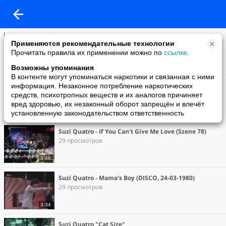
Suzi Quatro - Rock Hard (1980) Official Video HD 720p
Применяются рекомендательные технологии
0 просмотров
Прочитать правила их применении можно по
ссылке
.
3:21
Возможны упоминания
В контенте могут упоминаться наркотики и связанная с ними
Chris Norman & Suzi Quatro «Stumblin'_In»(1978)
информация. Незаконное потребление наркотических
0 просмотров
средств, психотропных веществ и их аналогов причиняет
вред здоровью, их незаконный оборот запрещён и влечёт
установленную законодательством ответственность
3:58
Suzi Quatro - If You Can't Give Me Love (Szene 78)
29 просмотров
3:46
Suzi Quatro - Mama's Boy (DISCO, 24-03-1980)
29 просмотров
3:34
Suzi Quatro "Cat Size"