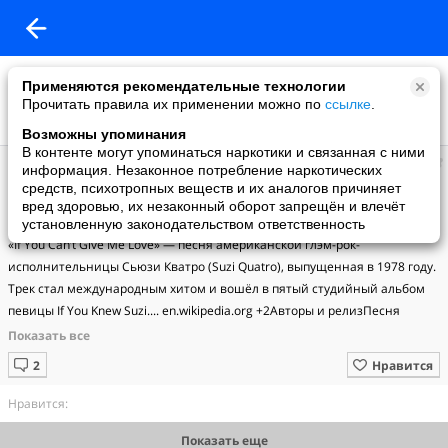
Применяются рекомендательные технологии
Прочитать правила их применении можно по
ссылке
.
Возможны упоминания
В контенте могут упоминаться наркотики и связанная с ними
Марат
информация. Незаконное потребление наркотических
добавил видео
средств, психотропных веществ и их аналогов причиняет
08.03.2011
вред здоровью, их незаконный оборот запрещён и влечёт
Suzi Quatro - If You Can't Give Me Love (Szene 78)
установленную законодательством ответственность
«If You Can’t Give Me Love» — песня американской глэм-рок-
исполнительницы Сьюзи Кватро (Suzi Quatro), выпущенная в 1978 году. 
Трек стал международным хитом и вошёл в пятый студийный альбом 
певицы If You Knew Suzi.... en.wikipedia.org +2Авторы и релизПесня 
написана дуэтом Ники Чинн и Майка Чэпмена (Chinn And Chapman) — 
ключевыми хитмейкерами 1970-х годов. Релиз сингла состоялся в 
Нравится
марте 1978 года в Великобритании (сторона B — трек «Cream Dream»), 
а в мае 1979 года — в США (с треком «Non-Citizen» на обратной 
Нравится:
стороне). Пластинку выпустил лейбл RSO. dzen.ru +3Запись проходила в 
Показать еще
декабре 1977 года в студии MCA Whitney Recording Studios в Глендейле 