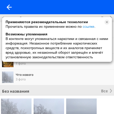
Все
Фотоальбомы
Применяются рекомендательные технологии
Прочитать правила их применении можно по
ссылке
.
Фото со мной
8 фото
Возможны упоминания
В контенте могут упоминаться наркотики и связанная с ними
информация. Незаконное потребление наркотических
1 фото
средств, психотропных веществ и их аналогов причиняет
вред здоровью, их незаконный оборот запрещён и влечёт
установленную законодательством ответственность
Фон на обложку
1 фото
Что нового
3 фото
Все
Без названия