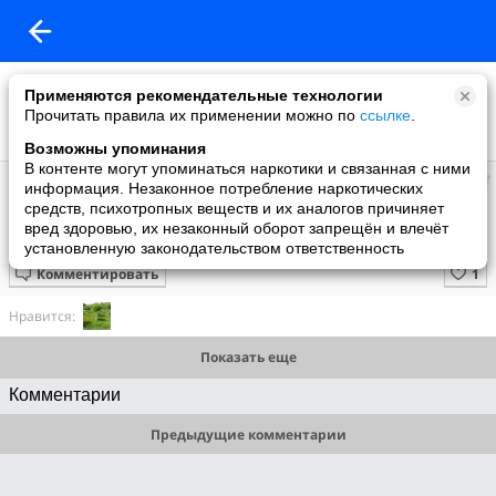
Применяются рекомендательные технологии
Прочитать правила их применении можно по
ссылке
.
Возможны упоминания
В контенте могут упоминаться наркотики и связанная с ними
Изида
информация. Незаконное потребление наркотических
добавила видео
средств, психотропных веществ и их аналогов причиняет
26.04.2013
вред здоровью, их незаконный оборот запрещён и влечёт
Диана Арбенина и Соня Пятница
установленную законодательством ответственность
Комментировать
Нравится:
Показать еще
Комментарии
Предыдущие комментарии