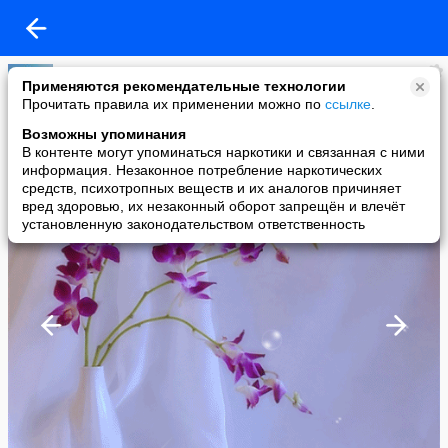
Ирина Булдашева
Применяются рекомендательные технологии
added a photo
Прочитать правила их применении можно по
ссылке
.
25 Jan в 23:42
Возможны упоминания
В контенте могут упоминаться наркотики и связанная с ними
информация. Незаконное потребление наркотических
средств, психотропных веществ и их аналогов причиняет
вред здоровью, их незаконный оборот запрещён и влечёт
установленную законодательством ответственность