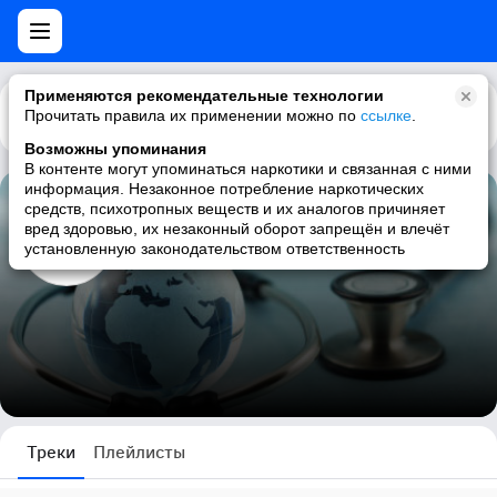
Применяются рекомендательные технологии
Прочитать правила их применении можно по
Каталог
Рекомендации
ссылке
.
Возможны упоминания
В контенте могут упоминаться наркотики и связанная с ними
информация. Незаконное потребление наркотических
средств, психотропных веществ и их аналогов причиняет
abih www.abih.ru
вред здоровью, их незаконный оборот запрещён и влечёт
установленную законодательством ответственность
0 треков
Треки
Плейлисты