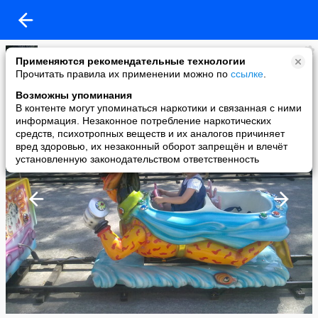
Инна Анисимова
Применяются рекомендательные технологии
added a photo
Прочитать правила их применении можно по
ссылке
.
09 Jun в 20:58
Возможны упоминания
В контенте могут упоминаться наркотики и связанная с ними
информация. Незаконное потребление наркотических
средств, психотропных веществ и их аналогов причиняет
вред здоровью, их незаконный оборот запрещён и влечёт
установленную законодательством ответственность