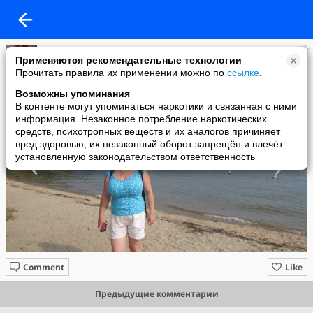
Инна Архипова
Применяются рекомендательные технологии
added a photo
Прочитать правила их применении можно по
ссылке
.
19 Jul в 21:51
Возможны упоминания
В контенте могут упоминаться наркотики и связанная с ними
информация. Незаконное потребление наркотических
средств, психотропных веществ и их аналогов причиняет
вред здоровью, их незаконный оборот запрещён и влечёт
установленную законодательством ответственность
Comment
Like
Предыдущие комментарии