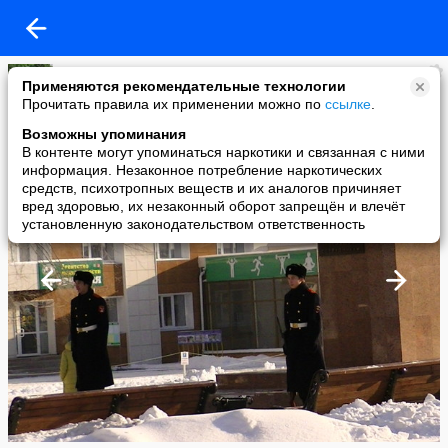
Олег Иванов
Применяются рекомендательные технологии
added a photo
Прочитать правила их применении можно по
ссылке
.
10 Nov в 16:34
Возможны упоминания
В контенте могут упоминаться наркотики и связанная с ними
информация. Незаконное потребление наркотических
средств, психотропных веществ и их аналогов причиняет
вред здоровью, их незаконный оборот запрещён и влечёт
установленную законодательством ответственность