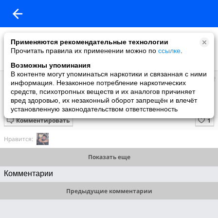
Применяются рекомендательные технологии
Прочитать правила их применении можно по
ссылке
.
Возможны упоминания
В контенте могут упоминаться наркотики и связанная с ними
Ирина
информация. Незаконное потребление наркотических
добавила видео
средств, психотропных веществ и их аналогов причиняет
31.10.2010
вред здоровью, их незаконный оборот запрещён и влечёт
SDV 0032
установленную законодательством ответственность
Комментировать
Нравится:
Показать еще
Комментарии
Предыдущие комментарии