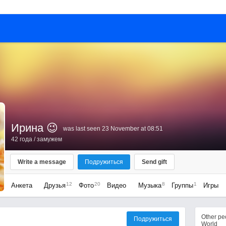
Ирина 😉
was last seen 23 November at 08:51
42 года
/ замужем
Write a message
Подружиться
Send gift
12
20
8
1
Анкета
Друзья
Фото
Видео
Музыка
Группы
Игры
Other p
Подружиться
World