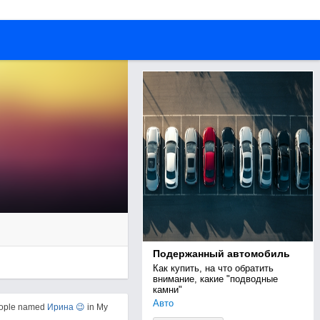
Подержанный автомобиль
Как купить, на что обратить 
внимание, какие "подводные 
камни"
Авто
eople named
Ирина 😉
in My