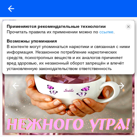
школа Донецкая
Применяются рекомендательные технологии
added a photo
Прочитать правила их применении можно по
ссылке
.
31 May в 20:48
Возможны упоминания
В контенте могут упоминаться наркотики и связанная с ними
информация. Незаконное потребление наркотических
средств, психотропных веществ и их аналогов причиняет
вред здоровью, их незаконный оборот запрещён и влечёт
установленную законодательством ответственность